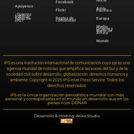
Norte
Facebook
Apóyenos
Asia-
Flickr
Pacífico
¿Quieres
publicar
Reglas de
notas de
Europa
comunidad
IPS?
Medio
Oriente y
Norte de
África
Mundo
IPS es una institución internacional de comunicación cuyo eje es una
agencia mundial de noticias que amplifica las voces del Sur y de la
sociedad civil sobre desarrollo, globalización, derechos humanos y
ambiente. Copyright © 2025 IPS-Inter Press Service. Todos los
derechos reservados.
IPS es la única organización periodística mundial con más
personal y corresponsales en el mundo en desarrollo que en los
países ricos. DONAR
Desarrollo & Hosting: Atiko.Studio