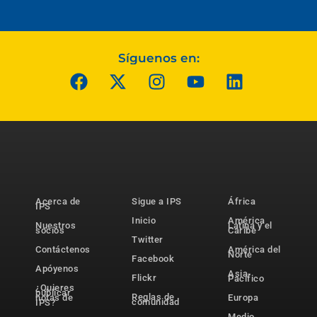
Síguenos en:
Acerca de
Sigue a IPS
África
IPS
Inicio
América
Nuestros
Latina y el
socios
Caribe
Twitter
Contáctenos
América del
Norte
Facebook
Apóyenos
Asia-
Flickr
Pacífico
¿Quieres
publicar
Reglas de
notas de
Europa
comunidad
IPS?
Medio