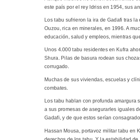
este país por el rey Idriss en 1954, sus a
Los tabu sufrieron la ira de Gadafi tras l
Ouzou, rica en minerales, en 1996. A muc
educación, salud y empleos, mientras qu
Unos 4.000 tabu residentes en Kufra aho
Shura. Pilas de basura rodean sus chozas
corrugado.
Muchas de sus viviendas, escuelas y clí
combates.
Los tabu hablan con profunda amargura so
a sus promesas de asegurarles iguales de
Gadafi, y de que estos serían consagrado
Hassan Mousa, portavoz militar tabu en Ku
derechos de los tabu. Y la estabilidad de 