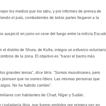
jor los medios que los tabu, y por informes de prensa de
diendo el país, combatientes de todas partes llegaron a la
o auspició en junio un cese del fuego entre la milicia Escud
el distrito de Shura, de Kufra, integra un esfuerzo voluntari
combros de la zona. El objetivo es "hacer el barrio más
on los grandes temas", dice Idris. "Somos musulmanes, pero
s piensan que no somos libios. Las mismas personas que
cargos. No ha habido cambio".
miliares con habitantes de Chad, Níger y Sudán.
iudadanía libia, que fueron emitidos por primera vez en