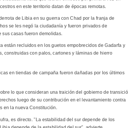
ncestros en este territorio datan de épocas remotas.
a derrota de Libia en su guerra con Chad por la franja de
hos se les negó la ciudadanía y fueron privados de
e sus casas fueron demolidas.
ra están recluidos en los guetos empobrecidos de Gadarfa y
, construidas con palos, cartones y láminas de hierro
nicas en tiendas de campaña fueron dañadas por los últimos
bre lo que consideran una traición del gobierno de transici
rechos luego de su contribución en el levantamiento contra
s en la nueva Constitución.
fra, es directo. "La estabilidad del sur depende de los
Libia depende de la estabilidad del sur", advierte.