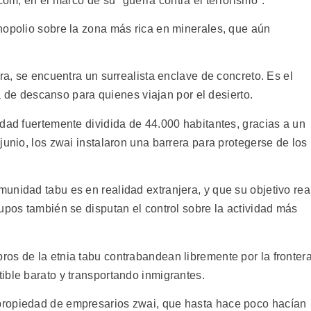
com, en el marco de su "guerra contra el terrorismo".
nopolio sobre la zona más rica en minerales, que aún
ra, se encuentra un surrealista enclave de concreto. Es el
ala de descanso para quienes viajan por el desierto.
dad fuertemente dividida de 44.000 habitantes, gracias a un
junio, los zwai instalaron una barrera para protegerse de los
unidad tabu es en realidad extranjera, y que su objetivo rea
upos también se disputan el control sobre la actividad más
os de la etnia tabu contrabandean libremente por la fronter
ible barato y transportando inmigrantes.
propiedad de empresarios zwai, que hasta hace poco hacían