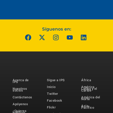
Síguenos en:
Acerca de
Sigue a IPS
África
IPS
Inicio
América
Nuestros
Latina y el
socios
Caribe
Twitter
Contáctenos
América del
Norte
Facebook
Apóyenos
Asia-
Flickr
Pacífico
¿Quieres
publicar