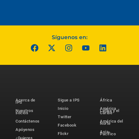
Síguenos en:
Acerca de
Sigue a IPS
África
IPS
Inicio
América
Nuestros
Latina y el
socios
Caribe
Twitter
Contáctenos
América del
Norte
Facebook
Apóyenos
Asia-
Flickr
Pacífico
¿Quieres