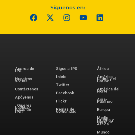
Síguenos en:
Acerca de
Sigue a IPS
África
IPS
Inicio
América
Nuestros
Latina y el
socios
Caribe
Twitter
Contáctenos
América del
Norte
Facebook
Apóyenos
Asia-
Flickr
Pacífico
¿Quieres
publicar
Reglas de
notas de
Europa
comunidad
IPS?
Medio
Oriente y
Norte de
África
Mundo