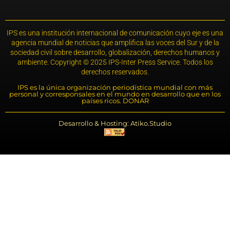
IPS es una institución internacional de comunicación cuyo eje es una
agencia mundial de noticias que amplifica las voces del Sur y de la
sociedad civil sobre desarrollo, globalización, derechos humanos y
ambiente. Copyright © 2025 IPS-Inter Press Service. Todos los
derechos reservados.
IPS es la única organización periodística mundial con más
personal y corresponsales en el mundo en desarrollo que en los
países ricos. DONAR
Desarrollo & Hosting: Atiko.Studio