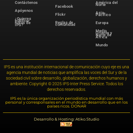
Contáctenos
América del
Norte
Facebook
Apóyenos
Asia-
Flickr
Pacífico
¿Quieres
publicar
Reglas de
notas de
Europa
comunidad
IPS?
Medio
Oriente y
Norte de
África
Mundo
IPS es una institución internacional de comunicación cuyo eje es una
agencia mundial de noticias que amplifica las voces del Sur y de la
sociedad civil sobre desarrollo, globalización, derechos humanos y
ambiente. Copyright © 2025 IPS-Inter Press Service. Todos los
derechos reservados.
IPS es la única organización periodística mundial con más
personal y corresponsales en el mundo en desarrollo que en los
países ricos. DONAR
Desarrollo & Hosting: Atiko.Studio