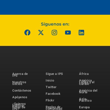
Síguenos en:
Acerca de
Sigue a IPS
África
IPS
Inicio
América
Nuestros
Latina y el
socios
Caribe
Twitter
Contáctenos
América del
Norte
Facebook
Apóyenos
Asia-
Flickr
Pacífico
¿Quieres
publicar
Reglas de
notas de
Europa
comunidad
IPS?