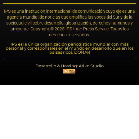
IPS es una institución internacional de comunicación cuyo eje es una
agencia mundial de noticias que amplifica las voces del Sur y de la
sociedad civil sobre desarrollo, globalización, derechos humanos y
ambiente. Copyright © 2025 IPS-Inter Press Service. Todos los
derechos reservados.
IPS es la única organización periodística mundial con más
personal y corresponsales en el mundo en desarrollo que en los
países ricos. DONAR
Desarrollo & Hosting: Atiko.Studio