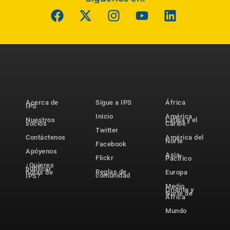
Acerca de
Sigue a IPS
África
IPS
Inicio
América
Nuestros
Latina y el
socios
Caribe
Twitter
Contáctenos
América del
Norte
Facebook
Apóyenos
Asia-
Flickr
Pacífico
¿Quieres
publicar
Reglas de
notas de
Europa
comunidad
IPS?
Medio
Oriente y
Norte de
África
Mundo