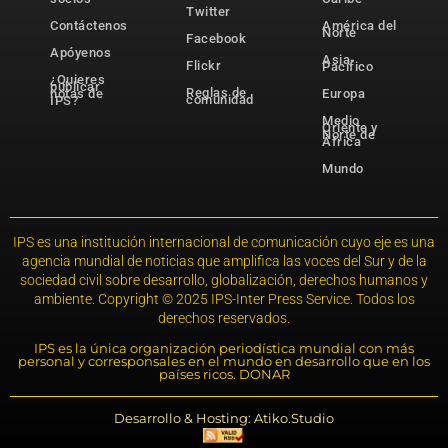
Twitter
Contáctenos
América del
Norte
Facebook
Apóyenos
Asia-
Flickr
Pacífico
¿Quieres
publicar
Reglas de
notas de
Europa
comunidad
IPS?
Medio
Oriente y
Norte de
África
Mundo
IPS es una institución internacional de comunicación cuyo eje es una
agencia mundial de noticias que amplifica las voces del Sur y de la
sociedad civil sobre desarrollo, globalización, derechos humanos y
ambiente. Copyright © 2025 IPS-Inter Press Service. Todos los
derechos reservados.
IPS es la única organización periodística mundial con más
personal y corresponsales en el mundo en desarrollo que en los
países ricos. DONAR
Desarrollo & Hosting: Atiko.Studio