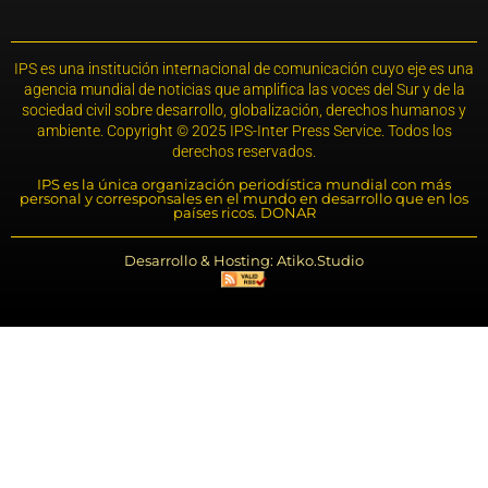
IPS es una institución internacional de comunicación cuyo eje es una
agencia mundial de noticias que amplifica las voces del Sur y de la
sociedad civil sobre desarrollo, globalización, derechos humanos y
ambiente. Copyright © 2025 IPS-Inter Press Service. Todos los
derechos reservados.
IPS es la única organización periodística mundial con más
personal y corresponsales en el mundo en desarrollo que en los
países ricos. DONAR
Desarrollo & Hosting: Atiko.Studio