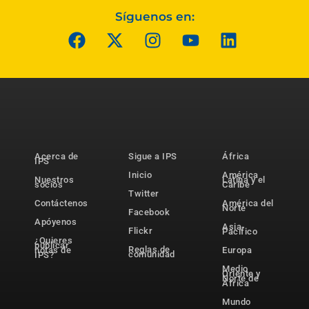
Síguenos en:
Acerca de
Sigue a IPS
África
IPS
Inicio
América
Nuestros
Latina y el
socios
Caribe
Twitter
Contáctenos
América del
Norte
Facebook
Apóyenos
Asia-
Flickr
Pacífico
¿Quieres
publicar
Reglas de
notas de
Europa
comunidad
IPS?
Medio
Oriente y
Norte de
África
Mundo