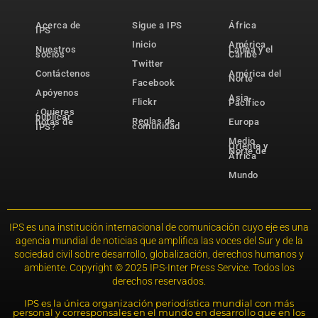
Acerca de
Sigue a IPS
África
IPS
Inicio
América
Nuestros
Latina y el
socios
Caribe
Twitter
Contáctenos
América del
Norte
Facebook
Apóyenos
Asia-
Flickr
Pacífico
¿Quieres
publicar
Reglas de
notas de
Europa
comunidad
IPS?
Medio
Oriente y
Norte de
África
Mundo
IPS es una institución internacional de comunicación cuyo eje es una
agencia mundial de noticias que amplifica las voces del Sur y de la
sociedad civil sobre desarrollo, globalización, derechos humanos y
ambiente. Copyright © 2025 IPS-Inter Press Service. Todos los
derechos reservados.
IPS es la única organización periodística mundial con más
personal y corresponsales en el mundo en desarrollo que en los