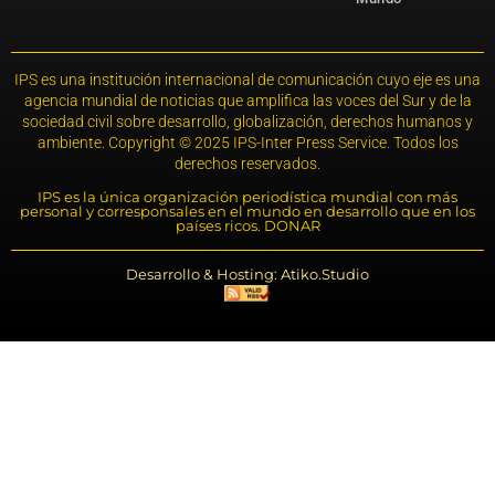
IPS es una institución internacional de comunicación cuyo eje es una
agencia mundial de noticias que amplifica las voces del Sur y de la
sociedad civil sobre desarrollo, globalización, derechos humanos y
ambiente. Copyright © 2025 IPS-Inter Press Service. Todos los
derechos reservados.
IPS es la única organización periodística mundial con más
personal y corresponsales en el mundo en desarrollo que en los
países ricos. DONAR
Desarrollo & Hosting: Atiko.Studio