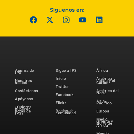
Síguenos en:
Acerca de
Sigue a IPS
África
IPS
Inicio
América
Nuestros
Latina y el
socios
Caribe
Twitter
Contáctenos
América del
Norte
Facebook
Apóyenos
Asia-
Flickr
Pacífico
¿Quieres
publicar
Reglas de
notas de
Europa
comunidad
IPS?
Medio
Oriente y
Norte de
África
Mundo