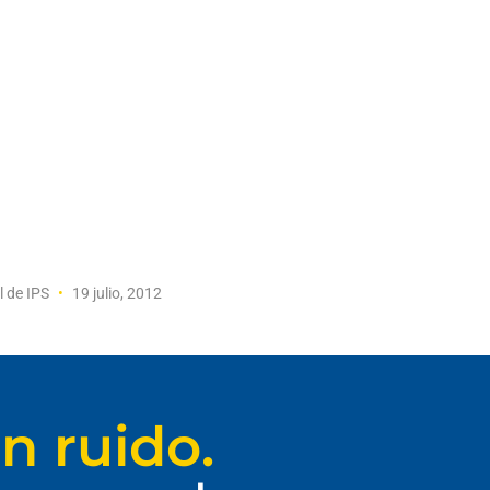
l de IPS
19 julio, 2012
n ruido.