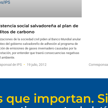
istencia social salvadoreña al plan de
ditos de carbono
zaciones de la sociedad civil piden al Banco Mundial anular
nteo del gobierno salvadoreño de adhesión al programa de
ción de emisiones de gases invernadero causadas por la
estación, por entender que traerá consecuencias negativas
l ambiente.
sponsal de IPS
19 julio, 2012
Corresponsa
s que importan. Si