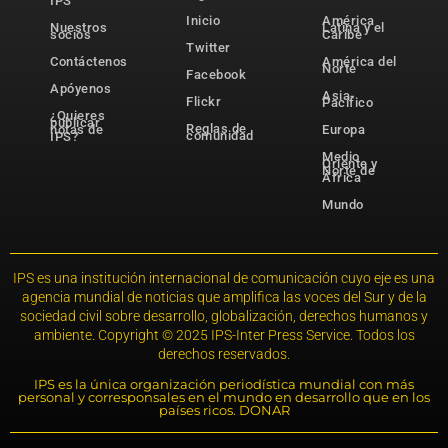
IPS
Inicio
América
Nuestros
Latina y el
socios
Caribe
Twitter
Contáctenos
América del
Norte
Facebook
Apóyenos
Asia-
Flickr
Pacífico
¿Quieres
publicar
Reglas de
notas de
Europa
comunidad
IPS?
Medio
Oriente y
Norte de
África
Mundo
IPS es una institución internacional de comunicación cuyo eje es una
agencia mundial de noticias que amplifica las voces del Sur y de la
sociedad civil sobre desarrollo, globalización, derechos humanos y
ambiente. Copyright © 2025 IPS-Inter Press Service. Todos los
derechos reservados.
IPS es la única organización periodística mundial con más
personal y corresponsales en el mundo en desarrollo que en los
países ricos. DONAR