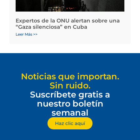
Expertos de la ONU alertan sobre una
“Gaza silenciosa” en Cuba
Leer Más >>
Noticias que importan.
Sin ruido.
Suscríbete gratis a
nuestro boletín
semanal
Haz clic aquí