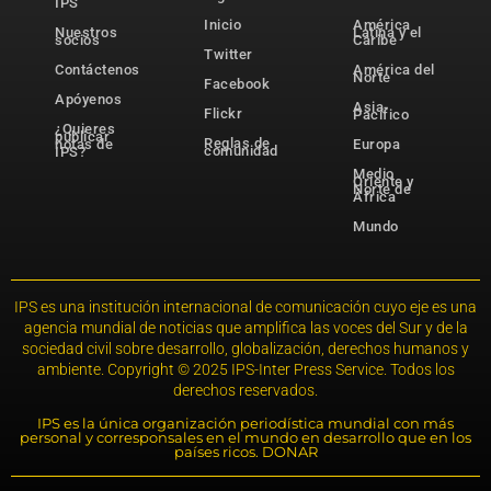
IPS
Inicio
América
Nuestros
Latina y el
socios
Caribe
Twitter
Contáctenos
América del
Norte
Facebook
Apóyenos
Asia-
Flickr
Pacífico
¿Quieres
publicar
Reglas de
notas de
Europa
comunidad
IPS?
Medio
Oriente y
Norte de
África
Mundo
IPS es una institución internacional de comunicación cuyo eje es una
agencia mundial de noticias que amplifica las voces del Sur y de la
sociedad civil sobre desarrollo, globalización, derechos humanos y
ambiente. Copyright © 2025 IPS-Inter Press Service. Todos los
derechos reservados.
IPS es la única organización periodística mundial con más
personal y corresponsales en el mundo en desarrollo que en los
países ricos. DONAR