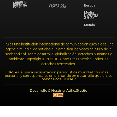
¿Quieres
publicar
Reglas de
notas de
Europa
comunidad
IPS?
Medio
Oriente y
Norte de
África
Mundo
IPS es una institución internacional de comunicación cuyo eje es una
agencia mundial de noticias que amplifica las voces del Sur y de la
sociedad civil sobre desarrollo, globalización, derechos humanos y
ambiente. Copyright © 2025 IPS-Inter Press Service. Todos los
derechos reservados.
IPS es la única organización periodística mundial con más
personal y corresponsales en el mundo en desarrollo que en los
países ricos. DONAR
Desarrollo & Hosting: Atiko.Studio