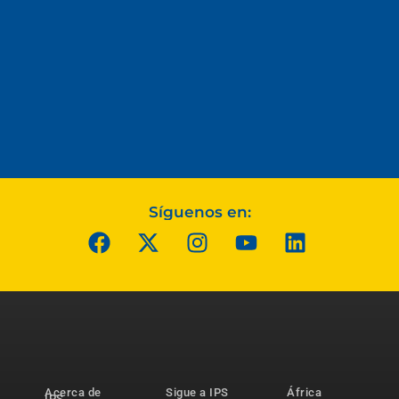
Síguenos en:
Acerca de
Sigue a IPS
África
IPS