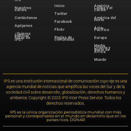
Inicio
América
Nuestros
Latina y el
socios
Caribe
Twitter
Contáctenos
América del
Norte
Facebook
Apóyenos
Asia-
Flickr
Pacífico
¿Quieres
publicar
Reglas de
notas de
Europa
comunidad
IPS?
Medio
Oriente y
Norte de
África
Mundo
IPS es una institución internacional de comunicación cuyo eje es una
agencia mundial de noticias que amplifica las voces del Sur y de la
sociedad civil sobre desarrollo, globalización, derechos humanos y
ambiente. Copyright © 2025 IPS-Inter Press Service. Todos los
derechos reservados.
IPS es la única organización periodística mundial con más
personal y corresponsales en el mundo en desarrollo que en los
países ricos. DONAR