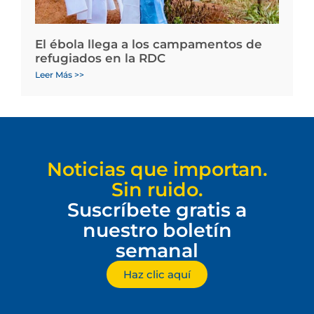
El ébola llega a los campamentos de
refugiados en la RDC
Leer Más >>
Noticias que importan.
Sin ruido.
Suscríbete gratis a
nuestro boletín
semanal
Haz clic aquí