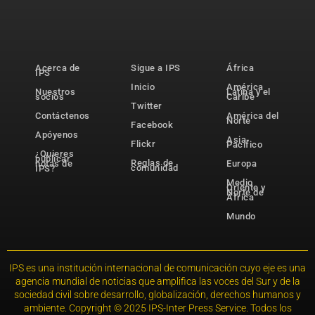
Acerca de
Sigue a IPS
África
IPS
Inicio
América
Nuestros
Latina y el
socios
Caribe
Twitter
Contáctenos
América del
Norte
Facebook
Apóyenos
Asia-
Flickr
Pacífico
¿Quieres
publicar
Reglas de
notas de
Europa
comunidad
IPS?
Medio
Oriente y
Norte de
África
Mundo
IPS es una institución internacional de comunicación cuyo eje es una
agencia mundial de noticias que amplifica las voces del Sur y de la
sociedad civil sobre desarrollo, globalización, derechos humanos y
ambiente. Copyright © 2025 IPS-Inter Press Service. Todos los