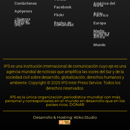
Contáctenos
América del
Norte
Facebook
Apóyenos
Asia-
Flickr
Pacífico
¿Quieres
publicar
Reglas de
notas de
Europa
comunidad
IPS?
Medio
Oriente y
Norte de
África
Mundo
IPS es una institución internacional de comunicación cuyo eje es una
agencia mundial de noticias que amplifica las voces del Sur y de la
sociedad civil sobre desarrollo, globalización, derechos humanos y
ambiente. Copyright © 2025 IPS-Inter Press Service. Todos los
derechos reservados.
IPS es la única organización periodística mundial con más
personal y corresponsales en el mundo en desarrollo que en los
países ricos. DONAR
Desarrollo & Hosting: Atiko.Studio