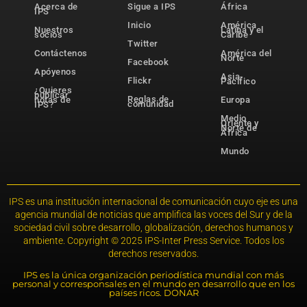
Acerca de
Sigue a IPS
África
IPS
Inicio
América
Nuestros
Latina y el
socios
Caribe
Twitter
Contáctenos
América del
Norte
Facebook
Apóyenos
Asia-
Flickr
Pacífico
¿Quieres
publicar
Reglas de
notas de
Europa
comunidad
IPS?
Medio
Oriente y
Norte de
África
Mundo
IPS es una institución internacional de comunicación cuyo eje es una
agencia mundial de noticias que amplifica las voces del Sur y de la
sociedad civil sobre desarrollo, globalización, derechos humanos y
ambiente. Copyright © 2025 IPS-Inter Press Service. Todos los
derechos reservados.
IPS es la única organización periodística mundial con más
personal y corresponsales en el mundo en desarrollo que en los
países ricos. DONAR