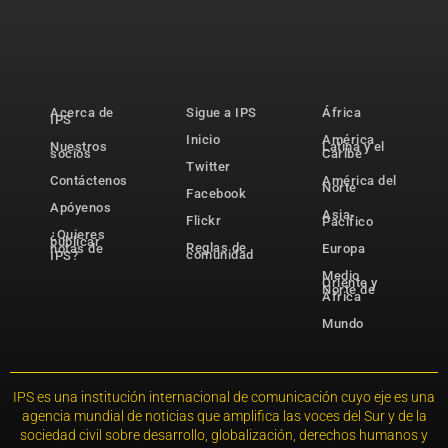
Acerca de
Sigue a IPS
África
IPS
Inicio
América
Nuestros
Latina y el
socios
Caribe
Twitter
Contáctenos
América del
Norte
Facebook
Apóyenos
Asia-
Flickr
Pacífico
¿Quieres
publicar
Reglas de
notas de
Europa
comunidad
IPS?
Medio
Oriente y
Norte de
África
Mundo
IPS es una institución internacional de comunicación cuyo eje es una
agencia mundial de noticias que amplifica las voces del Sur y de la
sociedad civil sobre desarrollo, globalización, derechos humanos y