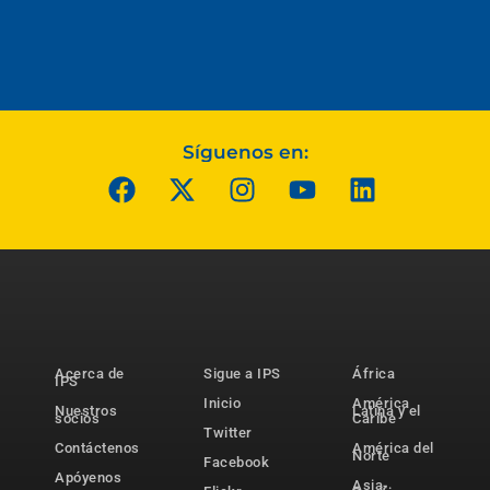
Síguenos en:
Acerca de
Sigue a IPS
África
IPS
Inicio
América
Nuestros
Latina y el
socios
Caribe
Twitter
Contáctenos
América del
Norte
Facebook
Apóyenos
Asia-