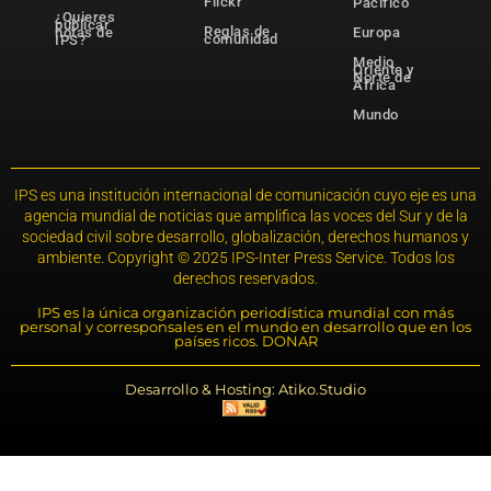
Flickr
Pacífico
¿Quieres
publicar
Reglas de
notas de
Europa
comunidad
IPS?
Medio
Oriente y
Norte de
África
Mundo
IPS es una institución internacional de comunicación cuyo eje es una
agencia mundial de noticias que amplifica las voces del Sur y de la
sociedad civil sobre desarrollo, globalización, derechos humanos y
ambiente. Copyright © 2025 IPS-Inter Press Service. Todos los
derechos reservados.
IPS es la única organización periodística mundial con más
personal y corresponsales en el mundo en desarrollo que en los
países ricos. DONAR
Desarrollo & Hosting: Atiko.Studio