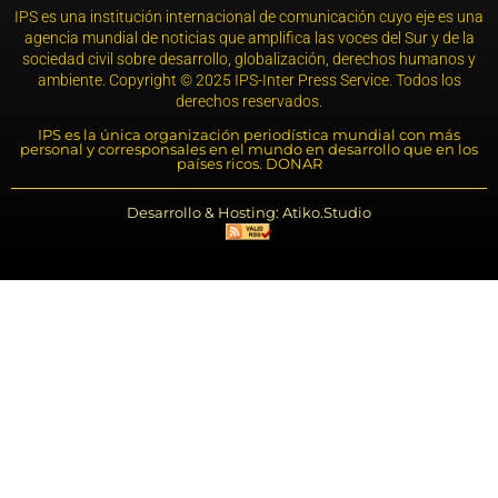
IPS es una institución internacional de comunicación cuyo eje es una
agencia mundial de noticias que amplifica las voces del Sur y de la
sociedad civil sobre desarrollo, globalización, derechos humanos y
ambiente. Copyright © 2025 IPS-Inter Press Service. Todos los
derechos reservados.
IPS es la única organización periodística mundial con más
personal y corresponsales en el mundo en desarrollo que en los
países ricos. DONAR
Desarrollo & Hosting: Atiko.Studio