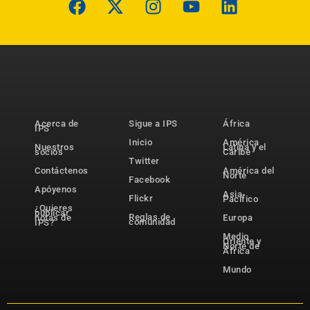
Acerca de
Sigue a IPS
África
IPS
Inicio
América
Nuestros
Latina y el
socios
Caribe
Twitter
Contáctenos
América del
Norte
Facebook
Apóyenos
Asia-
Flickr
Pacífico
¿Quieres
publicar
Reglas de
notas de
Europa
comunidad
IPS?
Medio
Oriente y
Norte de
África
Mundo