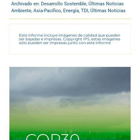
Archivado en:
Desarrollo Sostenible
,
Últimas Noticias
Ambiente
,
Asia-Pacífico
,
Energía
,
TDI
,
Últimas Noticias
Este informe incluye imágenes de calidad que pueden
ser bajadas e impresas. Copyright IPS, estas imágenes
sólo pueden ser impresas junto con este informe