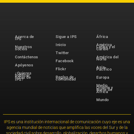
Acerca de
Sigue a IPS
África
IPS
Inicio
América
Nuestros
Latina y el
socios
Caribe
Twitter
Contáctenos
América del
Norte
Facebook
Apóyenos
Asia-
Flickr
Pacífico
¿Quieres
publicar
Reglas de
notas de
Europa
comunidad
IPS?
Medio
Oriente y
Norte de
África
Mundo
IPS es una institución internacional de comunicación cuyo eje es una
agencia mundial de noticias que amplifica las voces del Sur y de la
sociedad civil sobre desarrollo, globalización, derechos humanos y