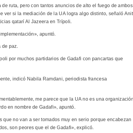
 de ruta, pero con tantos anuncios de alto el fuego de ambos
 ver si la mediación de la UA logra algo distinto, señaló Ani
cias qatarí Al Jazeera en Trípoli.
a implementación», apuntó.
 de paz.
ípoli por muchos partidarios de Gadafi con pancartas que
.
amente, indicó Nabila Ramdani, periodista francesa
amentablemente, me parece que la UA no es una organizació
erdo en nombre de Gadafi», apuntó.
es que no van a ser tomados muy en serio porque encabezan
os, son peores que el de Gadafi», explicó.