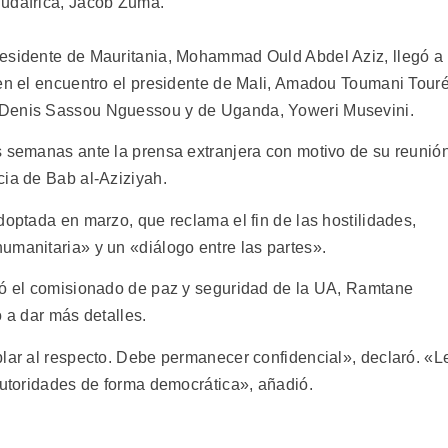
Sudáfrica, Jacob Zuma.
residente de Mauritania, Mohammad Ould Abdel Aziz, llegó a
 en el encuentro el presidente de Mali, Amadou Toumani Touré
 Denis Sassou Nguessou y de Uganda, Yoweri Musevini.
s semanas ante la prensa extranjera con motivo de su reunió
cia de Bab al-Aziziyah.
doptada en marzo, que reclama el fin de las hostilidades,
umanitaria» y un «diálogo entre las partes».
ció el comisionado de paz y seguridad de la UA, Ramtane
ó a dar más detalles.
blar al respecto. Debe permanecer confidencial», declaró. «L
autoridades de forma democrática», añadió.