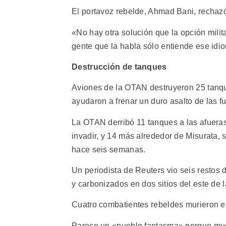
El portavoz rebelde, Ahmad Bani, rechazó
«No hay otra solución que la opción milita
gente que la habla sólo entiende ese idi
Destrucción de tanques
Aviones de la OTAN destruyeron 25 tanqu
ayudaron a frenar un duro asalto de las f
La OTAN derribó 11 tanques a las afueras
invadir, y 14 más alrededor de Misurata, s
hace seis semanas.
Un periodista de Reuters vio seis resto
y carbonizados en dos sitios del este de l
Cuatro combatientes rebeldes murieron en
Parece un «pueblo fantasma» porque mu