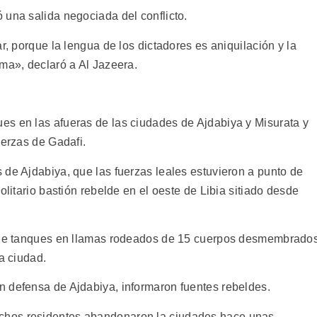
 una salida negociada del conflicto.
r, porque la lengua de los dictadores es aniquilación y la
oma», declaró a Al Jazeera.
es en las afueras de las ciudades de Ajdabiya y Misurata y
uerzas de Gadafi.
 de Ajdabiya, que las fuerzas leales estuvieron a punto de
olitario bastión rebelde en el oeste de Libia sitiado desde
s de tanques en llamas rodeados de 15 cuerpos desmembrado
a ciudad.
 defensa de Ajdabiya, informaron fuentes rebeldes.
chos residentes abandonaron la ciudades hace unas