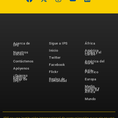
Acerca de
Sigue a IPS
África
IPS
Inicio
América
Nuestros
Latina y el
socios
Caribe
Twitter
Contáctenos
América del
Norte
Facebook
Apóyenos
Asia-
Flickr
Pacífico
¿Quieres
publicar
Reglas de
notas de
Europa
comunidad
IPS?
Medio
Oriente y
Norte de
África
Mundo