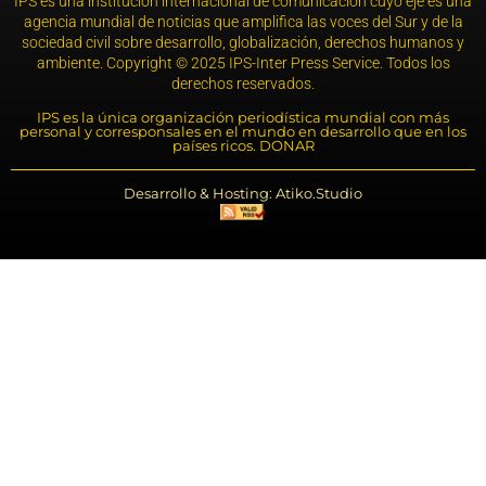
IPS es una institución internacional de comunicación cuyo eje es una
agencia mundial de noticias que amplifica las voces del Sur y de la
sociedad civil sobre desarrollo, globalización, derechos humanos y
ambiente. Copyright © 2025 IPS-Inter Press Service. Todos los
derechos reservados.
IPS es la única organización periodística mundial con más
personal y corresponsales en el mundo en desarrollo que en los
países ricos. DONAR
Desarrollo & Hosting: Atiko.Studio