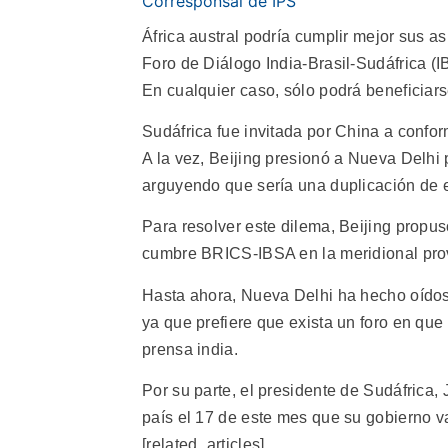
Corresponsal de IPS
África austral podría cumplir mejor sus a
Foro de Diálogo India-Brasil-Sudáfrica (
En cualquier caso, sólo podrá beneficiar
Sudáfrica fue invitada por China a confor
A la vez, Beijing presionó a Nueva Delhi 
arguyendo que sería una duplicación de 
Para resolver este dilema, Beijing propus
cumbre BRICS-IBSA en la meridional prov
Hasta ahora, Nueva Delhi ha hecho oídos
ya que prefiere que exista un foro en que
prensa india.
Por su parte, el presidente de Sudáfrica,
país el 17 de este mes que su gobierno v
[related_articles]