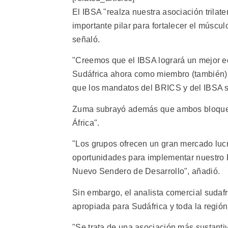
El IBSA "realza nuestra asociación trilater
importante pilar para fortalecer el múscu
señaló.
"Creemos que el IBSA logrará un mejor eq
Sudáfrica ahora como miembro (también)
que los mandatos del BRICS y del IBSA s
Zuma subrayó además que ambos bloques 
África".
"Los grupos ofrecen un gran mercado lucr
oportunidades para implementar nuestro P
Nuevo Sendero de Desarrollo", añadió.
Sin embargo, el analista comercial sudaf
apropiada para Sudáfrica y toda la región
"Se trata de una asociación más sustanti