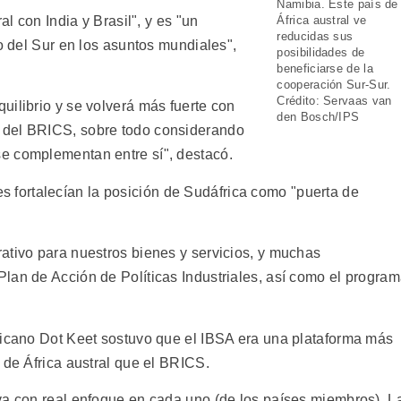
Namibia. Este país de
África austral ve
al con India y Brasil", y es "un
reducidas sus
lo del Sur en los asuntos mundiales",
posibilidades de
beneficiarse de la
cooperación Sur-Sur.
Crédito: Servaas van
uilibrio y se volverá más fuerte con
den Bosch/IPS
 del BRICS, sobre todo considerando
e complementan entre sí", destacó.
fortalecían la posición de Sudáfrica como "puerta de
ativo para nuestros bienes y servicios, y muchas
lan de Acción de Políticas Industriales, así como el progra
ricano Dot Keet sostuvo que el IBSA era una plataforma más
 de África austral que el BRICS.
va con real enfoque en cada uno (de los países miembros). L