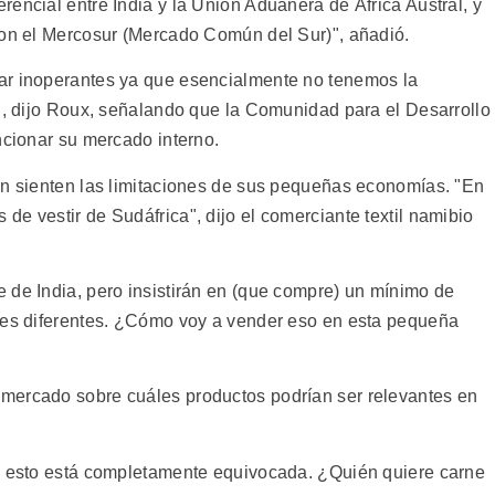
encial entre India y la Unión Aduanera de África Austral, y
con el Mercosur (Mercado Común del Sur)", añadió.
ar inoperantes ya que esencialmente no tenemos la
a", dijo Roux, señalando que la Comunidad para el Desarrollo
ncionar su mercado interno.
én sienten las limitaciones de sus pequeñas economías. "En
e vestir de Sudáfrica", dijo el comerciante textil namibio
 de India, pero insistirán en (que compre) un mínimo de
ores diferentes. ¿Cómo voy a vender eso en esta pequeña
mercado sobre cuáles productos podrían ser relevantes en
re esto está completamente equivocada. ¿Quién quiere carne