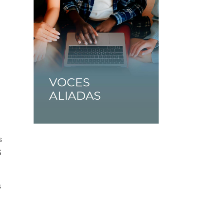
s
S
s