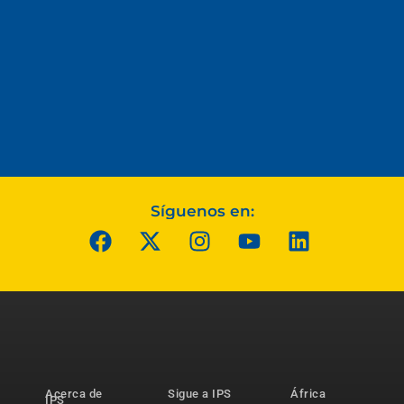
Síguenos en:
Acerca de
Sigue a IPS
África
IPS