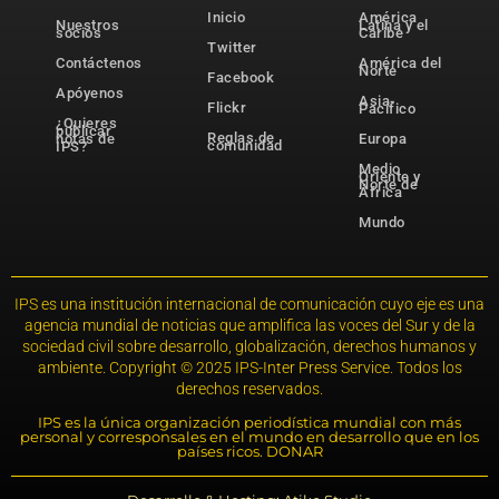
Inicio
América
Nuestros
Latina y el
socios
Caribe
Twitter
Contáctenos
América del
Norte
Facebook
Apóyenos
Asia-
Flickr
Pacífico
¿Quieres
publicar
Reglas de
notas de
Europa
comunidad
IPS?
Medio
Oriente y
Norte de
África
Mundo
IPS es una institución internacional de comunicación cuyo eje es una
agencia mundial de noticias que amplifica las voces del Sur y de la
sociedad civil sobre desarrollo, globalización, derechos humanos y
ambiente. Copyright © 2025 IPS-Inter Press Service. Todos los
derechos reservados.
IPS es la única organización periodística mundial con más
personal y corresponsales en el mundo en desarrollo que en los
países ricos. DONAR