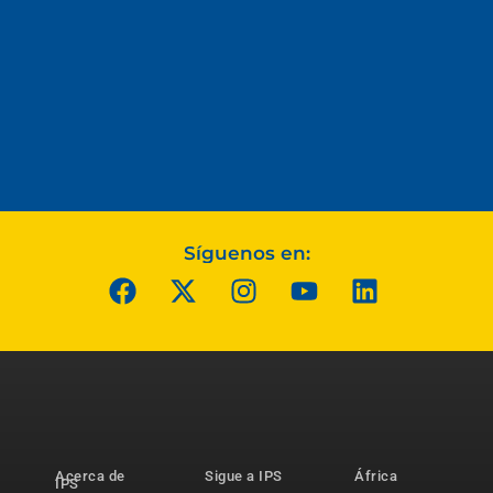
Síguenos en:
Acerca de
Sigue a IPS
África
IPS