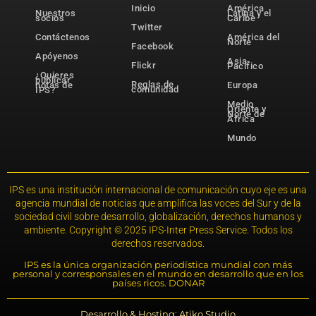
Inicio
América
Nuestros
Latina y el
socios
Caribe
Twitter
Contáctenos
América del
Norte
Facebook
Apóyenos
Asia-
Flickr
Pacífico
¿Quieres
publicar
Reglas de
notas de
Europa
comunidad
IPS?
Medio
Oriente y
Norte de
África
Mundo
IPS es una institución internacional de comunicación cuyo eje es una
agencia mundial de noticias que amplifica las voces del Sur y de la
sociedad civil sobre desarrollo, globalización, derechos humanos y
ambiente. Copyright © 2025 IPS-Inter Press Service. Todos los
derechos reservados.
IPS es la única organización periodística mundial con más
personal y corresponsales en el mundo en desarrollo que en los
países ricos. DONAR
Desarrollo & Hosting: Atiko.Studio