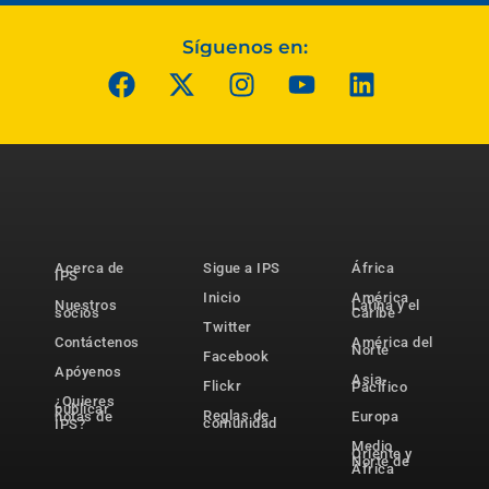
Síguenos en:
Acerca de
Sigue a IPS
África
IPS
Inicio
América
Nuestros
Latina y el
socios
Caribe
Twitter
Contáctenos
América del
Norte
Facebook
Apóyenos
Asia-
Flickr
Pacífico
¿Quieres
publicar
Reglas de
notas de
Europa
comunidad
IPS?
Medio
Oriente y
Norte de
África