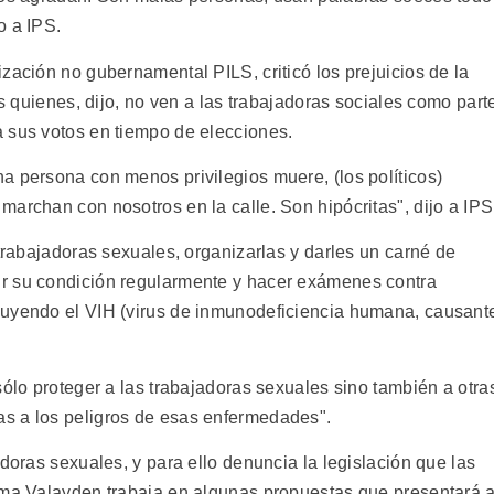
o a IPS.
zación no gubernamental PILS, criticó los prejuicios de la
os quienes, dijo, no ven a las trabajadoras sociales como part
 sus votos en tiempo de elecciones.
a persona con menos privilegios muere, (los políticos)
archan con nosotros en la calle. Son hipócritas", dijo a IPS
 trabajadoras sexuales, organizarlas y darles un carné de
r su condición regularmente y hacer exámenes contra
luyendo el VIH (virus de inmunodeficiencia humana, causant
sólo proteger a las trabajadoras sexuales sino también a otra
s a los peligros de esas enfermedades".
adoras sexuales, y para ello denuncia la legislación que las
ama Valayden trabaja en algunas propuestas que presentará a