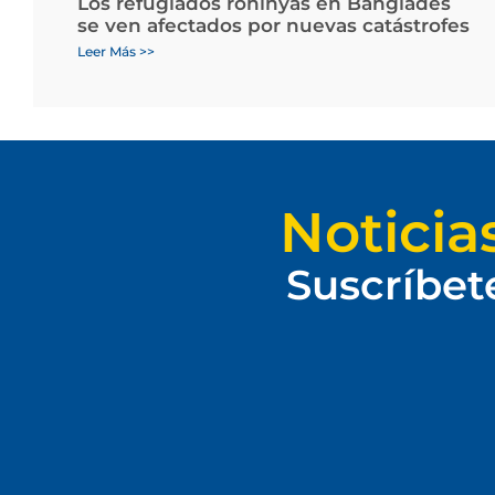
Los refugiados rohinyás en Bangladés
se ven afectados por nuevas catástrofes
Leer Más >>
Noticia
Suscríbet