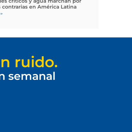
les críticos y agua marchan por
 contrarias en América Latina
>>
n ruido.
ín semanal