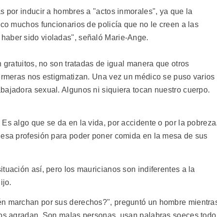
s por inducir a hombres a "actos inmorales", ya que la
zco muchos funcionarios de policía que no le creen a las
haber sido violadas", señaló Marie-Ange.
n gratuitos, no son tratadas de igual manera que otros
fermeras nos estigmatizan. Una vez un médico se puso varios
bajadora sexual. Algunos ni siquiera tocan nuestro cuerpo.
Es algo que se da en la vida, por accidente o por la pobreza
n esa profesión para poder poner comida en la mesa de sus
tuación así, pero los mauricianos son indiferentes a la
ijo.
én marchan por sus derechos?", preguntó un hombre mientra
 nos agradan. Son malas personas, usan palabras soeces todo