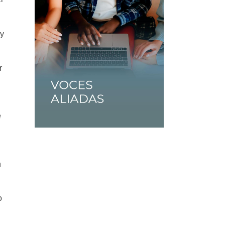
y
r
e
n
o