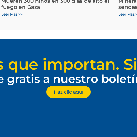
Mueren 300 niños en 300 días de alto el
Minera
fuego en Gaza
sendas
Leer Más >>
Leer Más 
s que importan. Si
e gratis a nuestro bolet
Haz clic aquí