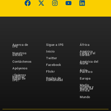
Acerca de
Sigue a IPS
África
IPS
Inicio
América
Nuestros
Latina y el
socios
Caribe
Twitter
Contáctenos
América del
Norte
Facebook
Apóyenos
Asia-
Flickr
Pacífico
¿Quieres
publicar
Reglas de
notas de
Europa
comunidad
IPS?
Medio
Oriente y
Norte de
África
Mundo