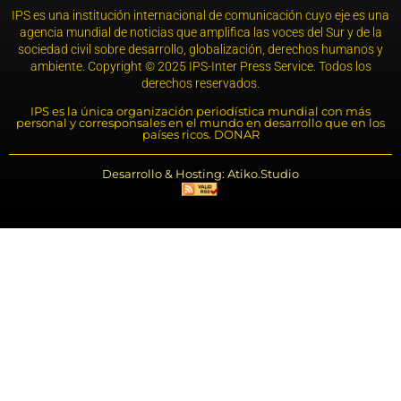
IPS es una institución internacional de comunicación cuyo eje es una
agencia mundial de noticias que amplifica las voces del Sur y de la
sociedad civil sobre desarrollo, globalización, derechos humanos y
ambiente. Copyright © 2025 IPS-Inter Press Service. Todos los
derechos reservados.
IPS es la única organización periodística mundial con más
personal y corresponsales en el mundo en desarrollo que en los
países ricos. DONAR
Desarrollo & Hosting: Atiko.Studio