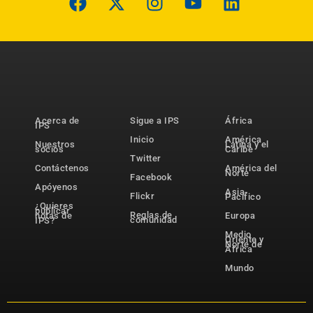
Acerca de
Sigue a IPS
África
IPS
Inicio
América
Nuestros
Latina y el
socios
Caribe
Twitter
Contáctenos
América del
Norte
Facebook
Apóyenos
Asia-
Flickr
Pacífico
¿Quieres
publicar
Reglas de
notas de
Europa
comunidad
IPS?
Medio
Oriente y
Norte de
África
Mundo