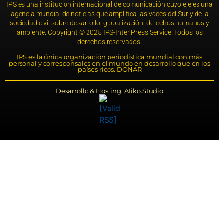
IPS es una institución internacional de comunicación cuyo eje es una
agencia mundial de noticias que amplifica las voces del Sur y de la
sociedad civil sobre desarrollo, globalización, derechos humanos y
ambiente. Copyright © 2025 IPS-Inter Press Service. Todos los
derechos reservados.
IPS es la única organización periodística mundial con más
personal y corresponsales en el mundo en desarrollo que en los
países ricos. DONAR
Desarrollo & Hosting: Atiko.Studio