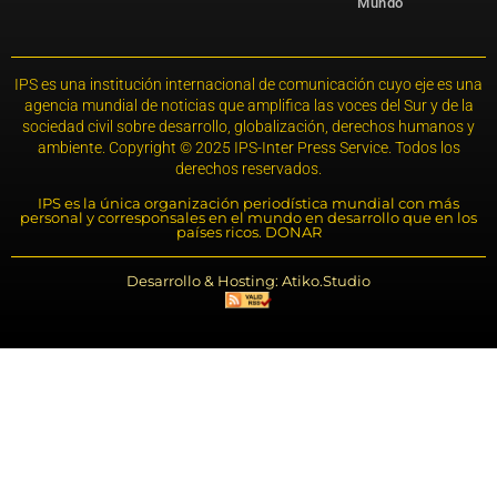
Mundo
IPS es una institución internacional de comunicación cuyo eje es una
agencia mundial de noticias que amplifica las voces del Sur y de la
sociedad civil sobre desarrollo, globalización, derechos humanos y
ambiente. Copyright © 2025 IPS-Inter Press Service. Todos los
derechos reservados.
IPS es la única organización periodística mundial con más
personal y corresponsales en el mundo en desarrollo que en los
países ricos. DONAR
Desarrollo & Hosting: Atiko.Studio