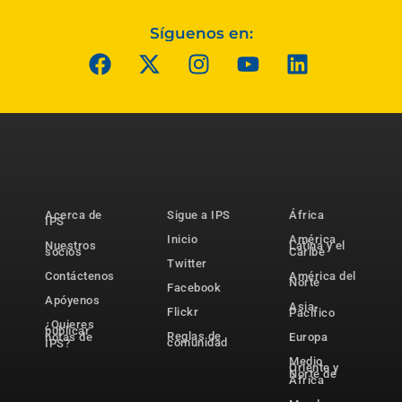
Síguenos en:
Acerca de
Sigue a IPS
África
IPS
Inicio
América
Nuestros
Latina y el
socios
Caribe
Twitter
Contáctenos
América del
Norte
Facebook
Apóyenos
Asia-
Flickr
Pacífico
¿Quieres
publicar
Reglas de
notas de
Europa
comunidad
IPS?
Medio
Oriente y
Norte de
África