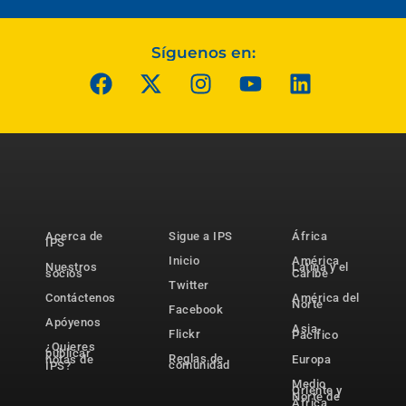
Síguenos en:
Acerca de
Sigue a IPS
África
IPS
Inicio
América
Nuestros
Latina y el
socios
Caribe
Twitter
Contáctenos
América del
Norte
Facebook
Apóyenos
Asia-
Flickr
Pacífico
¿Quieres
publicar
Reglas de
notas de
Europa
comunidad
IPS?
Medio
Oriente y
Norte de
África