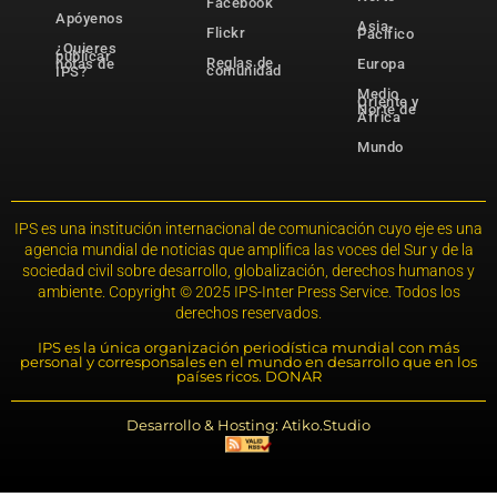
Facebook
Apóyenos
Asia-
Flickr
Pacífico
¿Quieres
publicar
Reglas de
notas de
Europa
comunidad
IPS?
Medio
Oriente y
Norte de
África
Mundo
IPS es una institución internacional de comunicación cuyo eje es una
agencia mundial de noticias que amplifica las voces del Sur y de la
sociedad civil sobre desarrollo, globalización, derechos humanos y
ambiente. Copyright © 2025 IPS-Inter Press Service. Todos los
derechos reservados.
IPS es la única organización periodística mundial con más
personal y corresponsales en el mundo en desarrollo que en los
países ricos. DONAR
Desarrollo & Hosting: Atiko.Studio