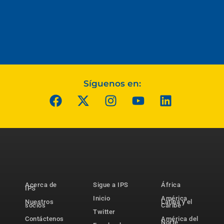
Síguenos en:
Acerca de
Sigue a IPS
África
IPS
Inicio
América
Nuestros
Latina y el
socios
Caribe
Twitter
Contáctenos
América del
Norte