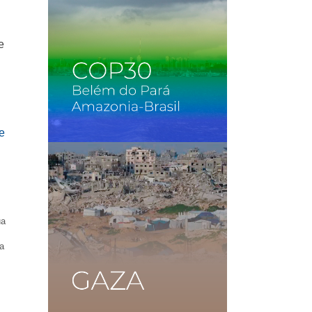
e
ua
a