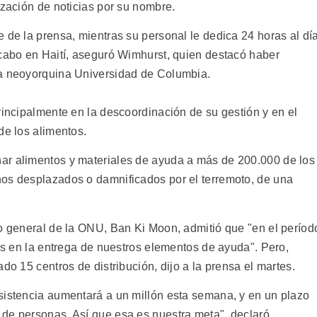
ización de noticias por su nombre.
 de la prensa, mientras su personal le dedica 24 horas al dí
 cabo en Haití, aseguró Wimhurst, quien destacó haber
la neoyorquina Universidad de Columbia.
rincipalmente en la descoordinación de su gestión y en el
de los alimentos.
ar alimentos y materiales de ayuda a más de 200.000 de los
nos desplazados o damnificados por el terremoto, de una
io general de la ONU, Ban Ki Moon, admitió que "en el períod
sos en la entrega de nuestros elementos de ayuda". Pero,
do 15 centros de distribución, dijo a la prensa el martes.
sistencia aumentará a un millón esta semana, y en un plazo
de personas. Así que esa es nuestra meta", declaró.