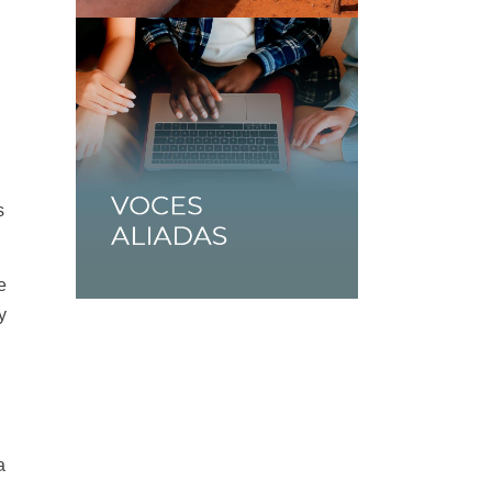
s
e
y
a