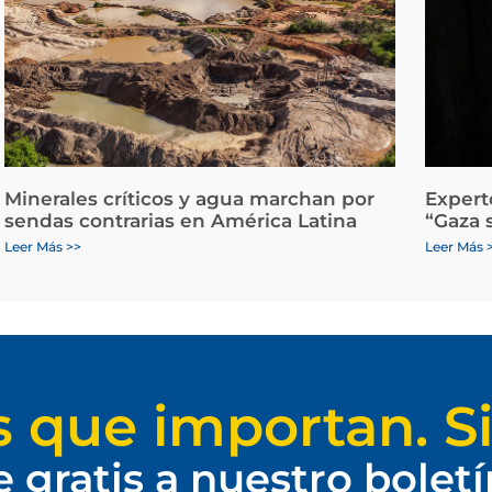
Minerales críticos y agua marchan por
Expert
sendas contrarias en América Latina
“Gaza 
Leer Más >>
Leer Más 
s que importan. Si
e gratis a nuestro bolet