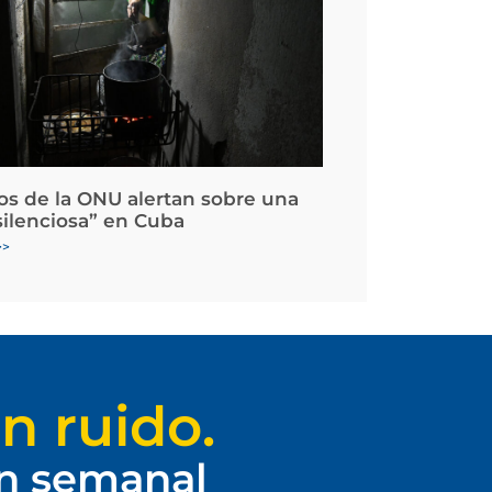
os de la ONU alertan sobre una
silenciosa” en Cuba
>>
n ruido.
ín semanal