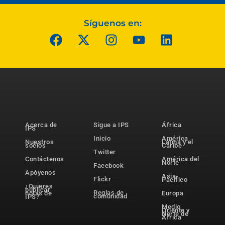
Síguenos en:
Acerca de
Sigue a IPS
África
IPS
Inicio
América
Nuestros
Latina y el
socios
Caribe
Twitter
Contáctenos
América del
Norte
Facebook
Apóyenos
Asia-
Flickr
Pacífico
¿Quieres
publicar
Reglas de
notas de
Europa
comunidad
IPS?
Medio
Oriente y
Norte de
África