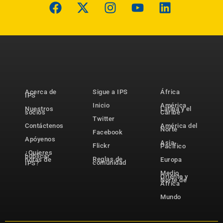
Acerca de
Sigue a IPS
África
IPS
Inicio
América
Nuestros
Latina y el
socios
Caribe
Twitter
Contáctenos
América del
Norte
Facebook
Apóyenos
Asia-
Flickr
Pacífico
¿Quieres
publicar
Reglas de
notas de
Europa
comunidad
IPS?
Medio
Oriente y
Norte de
África
Mundo