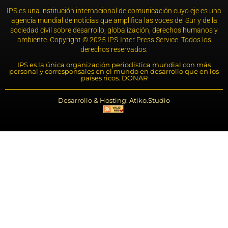
IPS es una institución internacional de comunicación cuyo eje es una
agencia mundial de noticias que amplifica las voces del Sur y de la
sociedad civil sobre desarrollo, globalización, derechos humanos y
ambiente. Copyright © 2025 IPS-Inter Press Service. Todos los
derechos reservados.
IPS es la única organización periodística mundial con más
personal y corresponsales en el mundo en desarrollo que en los
países ricos. DONAR
Desarrollo & Hosting: Atiko.Studio