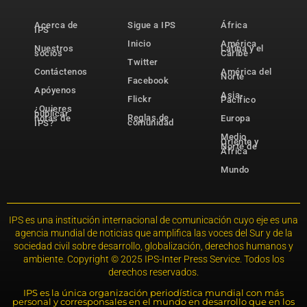
Acerca de
Sigue a IPS
África
IPS
Inicio
América
Nuestros
Latina y el
socios
Caribe
Twitter
Contáctenos
América del
Norte
Facebook
Apóyenos
Asia-
Flickr
Pacífico
¿Quieres
publicar
Reglas de
notas de
Europa
comunidad
IPS?
Medio
Oriente y
Norte de
África
Mundo
IPS es una institución internacional de comunicación cuyo eje es una
agencia mundial de noticias que amplifica las voces del Sur y de la
sociedad civil sobre desarrollo, globalización, derechos humanos y
ambiente. Copyright © 2025 IPS-Inter Press Service. Todos los
derechos reservados.
IPS es la única organización periodística mundial con más
personal y corresponsales en el mundo en desarrollo que en los