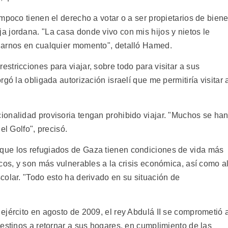
mpoco tienen el derecho a votar o a ser propietarios de bien
 jordana. "La casa donde vivo con mis hijos y nietos le
jarnos en cualquier momento", detalló Hamed.
tricciones para viajar, sobre todo para visitar a sus
gó la obligada autorización israelí que me permitiría visitar 
onalidad provisoria tengan prohibido viajar. "Muchos se ha
el Golfo", precisó.
que los refugiados de Gaza tienen condiciones de vida más
cos, y son más vulnerables a la crisis económica, así como a
colar. "Todo esto ha derivado en su situación de
ejército en agosto de 2009, el rey Abdulá II se comprometió 
estinos a retornar a sus hogares, en cumplimiento de las