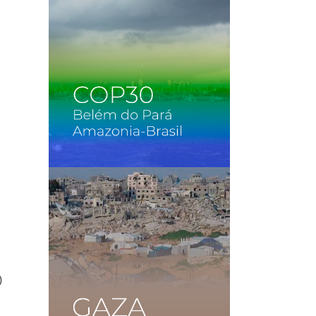
e
a
)