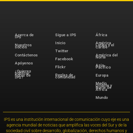
Acerca de
Sigue a IPS
África
IPS
Inicio
América
Nuestros
Latina y el
socios
Caribe
Twitter
Contáctenos
América del
Norte
Facebook
Apóyenos
Asia-
Flickr
Pacífico
¿Quieres
publicar
Reglas de
notas de
Europa
comunidad
IPS?
Medio
Oriente y
Norte de
África
Mundo
IPS es una institución internacional de comunicación cuyo eje es una
agencia mundial de noticias que amplifica las voces del Sur y de la
sociedad civil sobre desarrollo, globalización, derechos humanos y