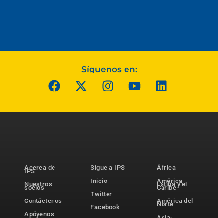
Síguenos en:
Acerca de
Sigue a IPS
África
IPS
Inicio
América
Nuestros
Latina y el
socios
Caribe
Twitter
Contáctenos
América del
Norte
Facebook
Apóyenos
Asia-