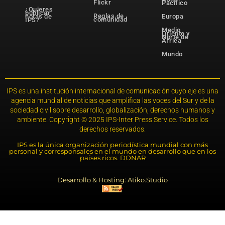
Flickr
Pacífico
¿Quieres
publicar
Reglas de
notas de
Europa
comunidad
IPS?
Medio
Oriente y
Norte de
África
Mundo
IPS es una institución internacional de comunicación cuyo eje es una
agencia mundial de noticias que amplifica las voces del Sur y de la
sociedad civil sobre desarrollo, globalización, derechos humanos y
ambiente. Copyright © 2025 IPS-Inter Press Service. Todos los
derechos reservados.
IPS es la única organización periodística mundial con más
personal y corresponsales en el mundo en desarrollo que en los
países ricos. DONAR
Desarrollo & Hosting: Atiko.Studio