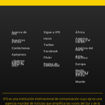
Acerca de
Sigue a IPS
África
IPS
Inicio
América
Nuestros
Latina y el
socios
Caribe
Twitter
Contáctenos
América del
Norte
Facebook
Apóyenos
Asia-
Flickr
Pacífico
¿Quieres
publicar
Reglas de
notas de
Europa
comunidad
IPS?
Medio
Oriente y
Norte de
África
Mundo
IPS es una institución internacional de comunicación cuyo eje es una
agencia mundial de noticias que amplifica las voces del Sur y de la