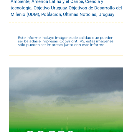
Ambiente
,
América Latina y el Caribe
,
Ciencia y
tecnología
,
Objetivo Uruguay
,
Objetivos de Desarrollo del
Milenio (ODM)
,
Población
,
Últimas Noticias
,
Uruguay
Este informe incluye imágenes de calidad que pueden
ser bajadas e impresas. Copyright IPS, estas imágenes
sólo pueden ser impresas junto con este informe