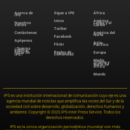
Acerca de
Sigue a IPS
África
IPS
Inicio
América
Nuestros
Latina y el
socios
Caribe
Twitter
Contáctenos
América del
Norte
Facebook
Apóyenos
Asia-
Flickr
Pacífico
¿Quieres
publicar
Reglas de
notas de
Europa
comunidad
IPS?
Medio
Oriente y
Norte de
África
Mundo
IPS es una institución internacional de comunicación cuyo eje es una
agencia mundial de noticias que amplifica las voces del Sur y de la
sociedad civil sobre desarrollo, globalización, derechos humanos y
ambiente. Copyright © 2025 IPS-Inter Press Service. Todos los
derechos reservados.
IPS es la única organización periodística mundial con más