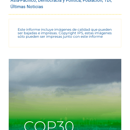
Asia-Pacífico
,
Democracia y Política
,
Población
,
TDI
,
Últimas Noticias
Este informe incluye imágenes de calidad que pueden
ser bajadas e impresas. Copyright IPS, estas imágenes
sólo pueden ser impresas junto con este informe