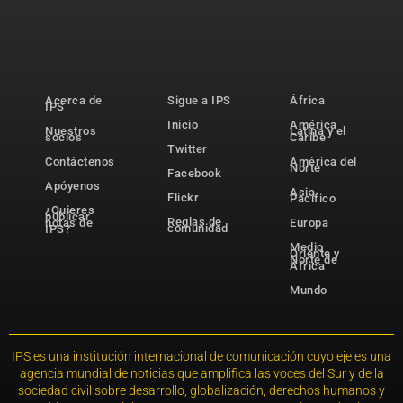
Acerca de
Sigue a IPS
África
IPS
Inicio
América
Nuestros
Latina y el
socios
Caribe
Twitter
Contáctenos
América del
Norte
Facebook
Apóyenos
Asia-
Flickr
Pacífico
¿Quieres
publicar
Reglas de
notas de
Europa
comunidad
IPS?
Medio
Oriente y
Norte de
África
Mundo
IPS es una institución internacional de comunicación cuyo eje es una
agencia mundial de noticias que amplifica las voces del Sur y de la
sociedad civil sobre desarrollo, globalización, derechos humanos y