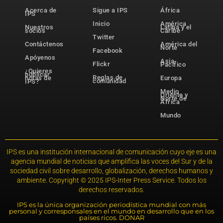
Acerca de
Sigue a IPS
África
IPS
Inicio
América
Nuestros
Latina y el
socios
Caribe
Twitter
Contáctenos
América del
Norte
Facebook
Apóyenos
Asia-
Flickr
Pacífico
¿Quieres
publicar
Reglas de
notas de
Europa
comunidad
IPS?
Medio
Oriente y
Norte de
África
Mundo
IPS es una institución internacional de comunicación cuyo eje es una
agencia mundial de noticias que amplifica las voces del Sur y de la
sociedad civil sobre desarrollo, globalización, derechos humanos y
ambiente. Copyright © 2025 IPS-Inter Press Service. Todos los
derechos reservados.
IPS es la única organización periodística mundial con más
personal y corresponsales en el mundo en desarrollo que en los
países ricos. DONAR