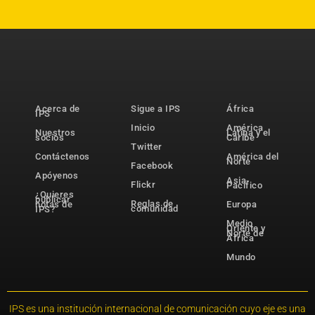
Acerca de
Sigue a IPS
África
IPS
Inicio
América
Nuestros
Latina y el
socios
Caribe
Twitter
Contáctenos
América del
Norte
Facebook
Apóyenos
Asia-
Flickr
Pacífico
¿Quieres
publicar
Reglas de
notas de
Europa
comunidad
IPS?
Medio
Oriente y
Norte de
África
Mundo
IPS es una institución internacional de comunicación cuyo eje es una