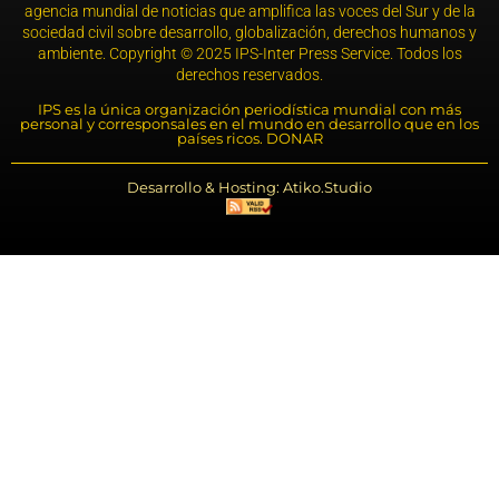
agencia mundial de noticias que amplifica las voces del Sur y de la
sociedad civil sobre desarrollo, globalización, derechos humanos y
ambiente. Copyright © 2025 IPS-Inter Press Service. Todos los
derechos reservados.
IPS es la única organización periodística mundial con más
personal y corresponsales en el mundo en desarrollo que en los
países ricos. DONAR
Desarrollo & Hosting: Atiko.Studio