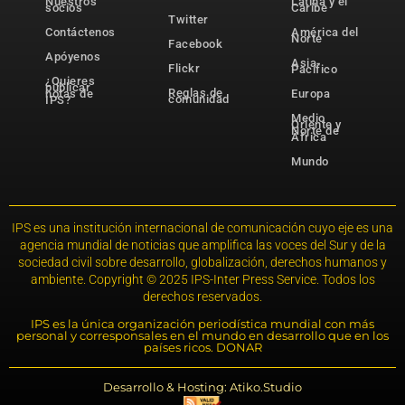
Nuestros
Latina y el
socios
Caribe
Twitter
Contáctenos
América del
Norte
Facebook
Apóyenos
Asia-
Flickr
Pacífico
¿Quieres
publicar
Reglas de
notas de
Europa
comunidad
IPS?
Medio
Oriente y
Norte de
África
Mundo
IPS es una institución internacional de comunicación cuyo eje es una
agencia mundial de noticias que amplifica las voces del Sur y de la
sociedad civil sobre desarrollo, globalización, derechos humanos y
ambiente. Copyright © 2025 IPS-Inter Press Service. Todos los
derechos reservados.
IPS es la única organización periodística mundial con más
personal y corresponsales en el mundo en desarrollo que en los
países ricos. DONAR
Desarrollo & Hosting: Atiko.Studio